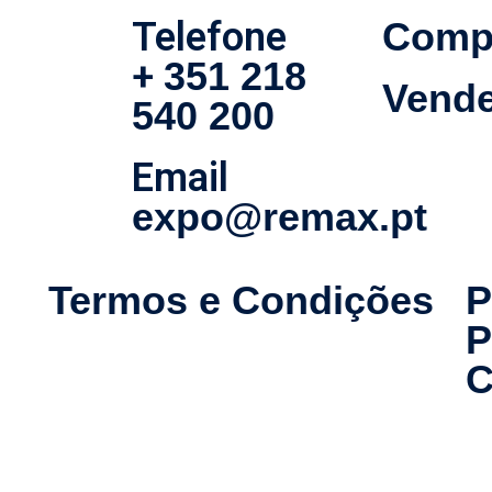
Telefone
Comp
+
351 218
Vende
540 200
Email
expo@remax.pt
Termos e Condições
P
P
C