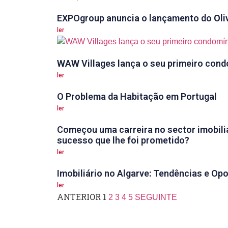
EXPOgroup anuncia o lançamento do Oliv
ler
WAW Villages lança o seu primeiro cond
ler
O Problema da Habitação em Portugal
ler
Começou uma carreira no sector imobili
sucesso que lhe foi prometido?
ler
Imobiliário no Algarve: Tendências e Op
ler
ANTERIOR
1
2
3
4
5
SEGUINTE