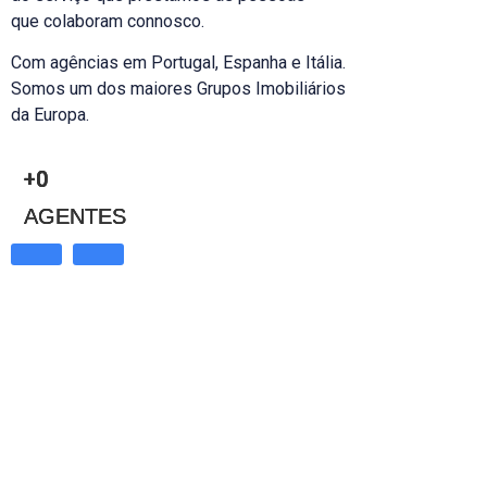
que colaboram connosco.
Com agências em Portugal, Espanha e Itália.
Somos um dos maiores Grupos Imobiliários
da Europa.
+
+
+
0
0
0
AGENTES
AGENTES
AGENTES
Portugal
RE/MAX EXPO
Parque das Nações Alameda dos Oceanos, Lote 4.43.01,
D Loja 41 1990-211
Lisboa
T: +351 218 540 200