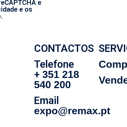
r reCAPTCHA e
cidade e os
.
CONTACTOS
SERV
Telefone
Comp
+
351 218
Vende
540 200
Email
expo@remax.pt